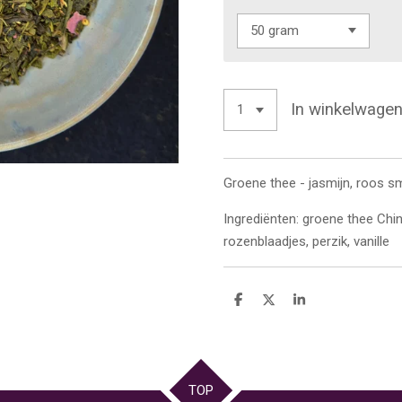
In winkelwage
Groene thee - jasmijn, roos 
Ingrediënten: groene thee Chi
rozenblaadjes, perzik, vanille
D
D
S
e
e
h
l
e
a
e
l
r
n
e
TOP