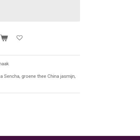
n
smaak
na Sencha, groene thee China jasmijn,