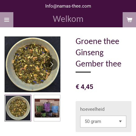
Info@namas-thee.com
Ga
direct
Welkom
naar
de
hoofdinhoud
Groene thee
Ginseng
Gember thee
€ 4,45
hoeveelheid