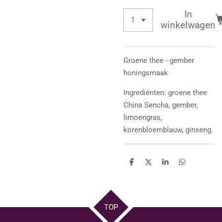
In
winkelwagen
Groene thee - gember
honingsmaak
Ingrediënten: groene thee
China Sencha, gember,
limoengras,
korenbloemblauw, ginseng.
D
D
S
D
e
e
h
e
l
e
a
l
e
l
r
e
n
e
n
TOP