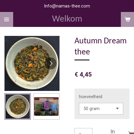
Info@namas-thee.com
Ga
direct
Welkom
naar
de
hoofdinhoud
Autumn Dream
thee
€ 4,45
hoeveelheid
In