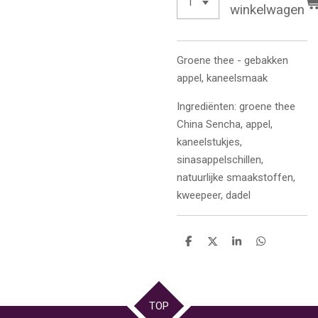
winkelwagen
Groene thee - gebakken
appel, kaneelsmaak
Ingrediënten: groene thee
China Sencha, appel,
kaneelstukjes,
sinasappelschillen,
natuurlijke smaakstoffen,
kweepeer, dadel
D
D
S
D
e
e
h
e
l
e
a
l
e
l
r
e
n
e
n
TOP