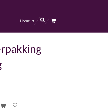
Home
rpakking
g
n