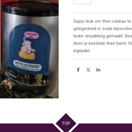
Super leuk om thee cadeau te
gelegenheid is zoals bijvoorb
leuke verpakking gemaakt. Bes
doen je bestelde thee hierin. N
ingepakt.
D
D
S
e
e
h
l
e
a
e
l
r
n
e
TOP