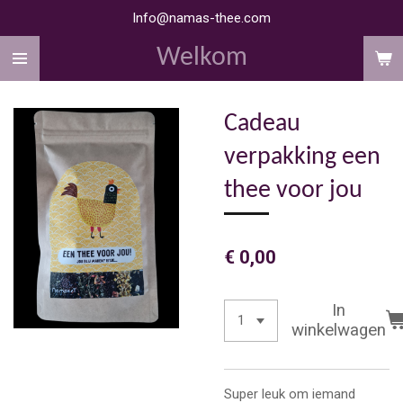
Info@namas-thee.com
Ga
direct
Welkom
naar
de
hoofdinhoud
Cadeau
verpakking een
thee voor jou
€ 0,00
In
winkelwagen
Super leuk om iemand