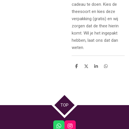
cadeau te doen. Kies de
theesoort en kies deze
verpakking (gratis) en wij
zorgen dat de thee hierin
komt. Wil je het ingepakt
hebben, laat ons dat dan
weten.
D
D
S
D
e
e
h
e
l
e
a
l
e
l
r
e
n
e
n
TOP
W
I