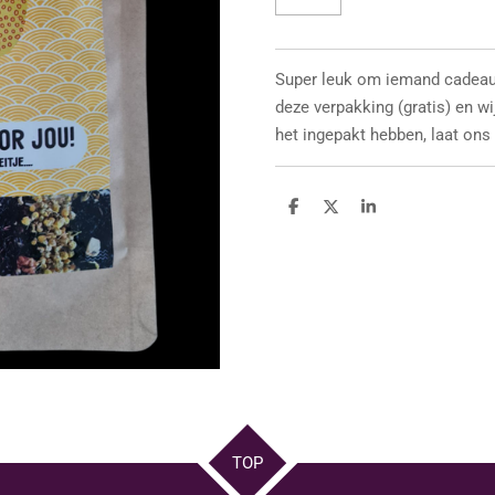
Super leuk om iemand cadeau 
deze verpakking (gratis) en wi
het ingepakt hebben, laat ons
D
D
S
e
e
h
l
e
a
e
l
r
n
e
TOP