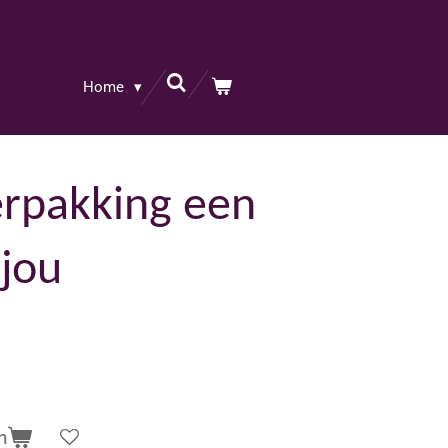
Home
rpakking een
 jou
n