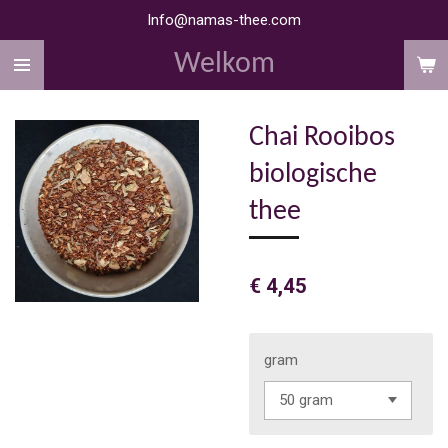
Info@namas-thee.com
Ga
direct
Welkom
naar
de
hoofdinhoud
Chai Rooibos
biologische
thee
€ 4,45
gram