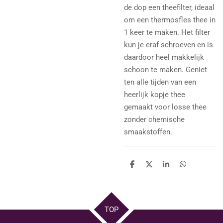
de dop een theefilter, ideaal
om een thermosfles thee in
1 keer te maken. Het filter
kun je eraf schroeven en is
daardoor heel makkelijk
schoon te maken. Geniet
ten alle tijden van een
heerlijk kopje thee
gemaakt voor losse thee
zonder chemische
smaakstoffen.
D
D
S
D
e
e
h
e
l
e
a
l
e
l
r
e
n
e
n
TOP