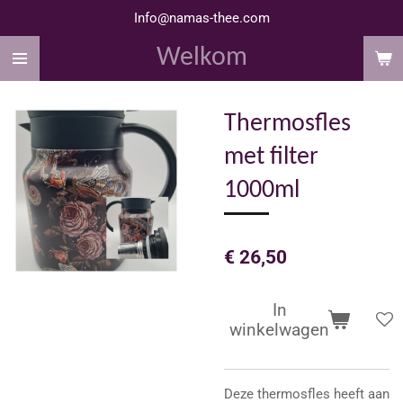
Info@namas-thee.com
Ga
direct
Welkom
naar
de
hoofdinhoud
Thermosfles
met filter
1000ml
€ 26,50
In
winkelwagen
Deze thermosfles heeft aan