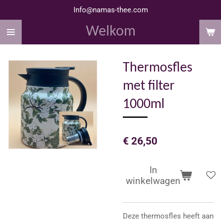
Info@namas-thee.com
Ga
direct
Welkom
naar
de
hoofdinhoud
Thermosfles
met filter
1000ml
€ 26,50
In
winkelwagen
Deze thermosfles heeft aan