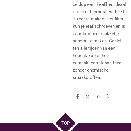
de dop een theefilter, ideaal
om een thermosfles thee in
1 keer te maken. Het filter
kun je eraf schroeven en is
daardoor heel makkelijk
schoon te maken. Geniet
ten alle tijden van een
heerlijk kopje thee
gemaakt voor losse thee
zonder chemische
smaakstoffen.
D
D
S
D
e
e
h
e
l
e
a
l
e
l
r
e
n
e
n
TOP