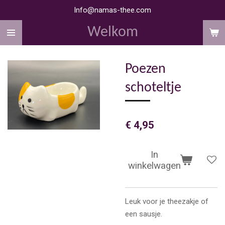
Info@namas-thee.com
Ga
direct
Welkom
naar
de
hoofdinhoud
Poezen
schoteltje
€ 4,95
In
winkelwagen
Leuk voor je theezakje of
een sausje.