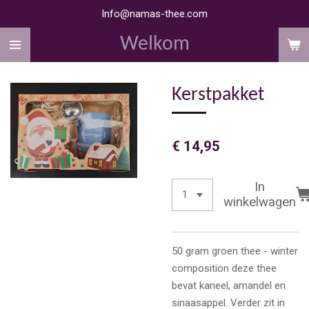
Info@namas-thee.com
Ga
direct
Welkom
naar
de
hoofdinhoud
Kerstpakket
€ 14,95
In
winkelwagen
50 gram groen thee - winter
composition deze thee
bevat kaneel, amandel en
sinaasappel. Verder zit in