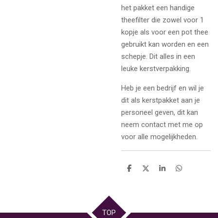
het pakket een handige
theefilter die zowel voor 1
kopje als voor een pot thee
gebruikt kan worden en een
schepje. Dit alles in een
leuke kerstverpakking.
Heb je een bedrijf en wil je
dit als kerstpakket aan je
personeel geven, dit kan
neem contact met me op
voor alle mogelijkheden.
D
D
S
D
e
e
h
e
l
e
a
l
e
l
r
e
n
e
n
TOP