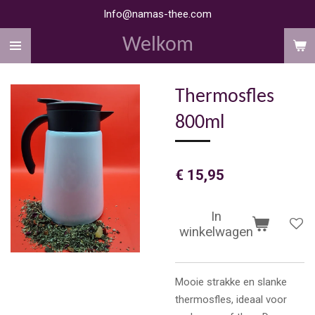
Info@namas-thee.com
Ga
direct
Welkom
naar
de
hoofdinhoud
Thermosfles
800ml
€ 15,95
In
winkelwagen
Mooie strakke en slanke
thermosfles, ideaal voor