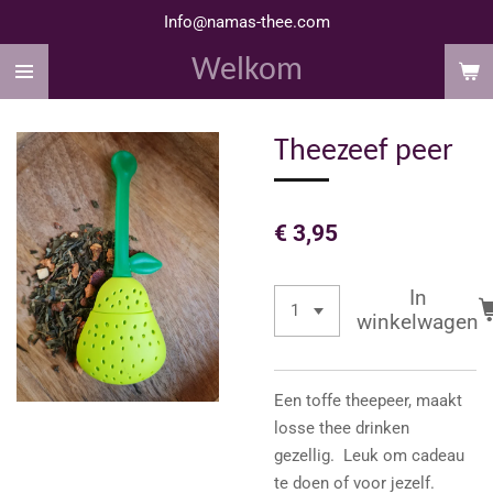
Info@namas-thee.com
Ga
direct
Welkom
naar
de
hoofdinhoud
Theezeef peer
€ 3,95
In
winkelwagen
Een toffe theepeer, maakt
losse thee drinken
gezellig. Leuk om cadeau
te doen of voor jezelf.