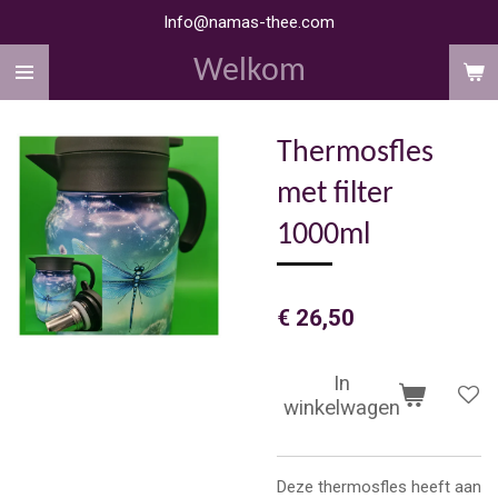
Info@namas-thee.com
Ga
direct
Welkom
naar
de
hoofdinhoud
Thermosfles
met filter
1000ml
€ 26,50
In
winkelwagen
Deze thermosfles heeft aan