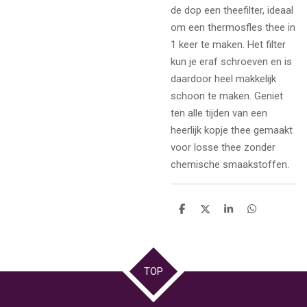
de dop een theefilter, ideaal
om een thermosfles thee in
1 keer te maken. Het filter
kun je eraf schroeven en is
daardoor heel makkelijk
schoon te maken. Geniet
ten alle tijden van een
heerlijk kopje thee gemaakt
voor losse thee zonder
chemische smaakstoffen.
D
D
S
D
e
e
h
e
l
e
a
l
e
l
r
e
n
e
n
TOP