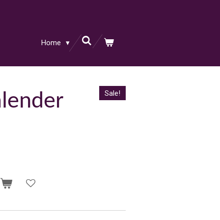
Home
Sale!
lender
n