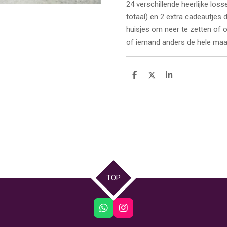
24 verschillende heerlijke lo
totaal) en 2 extra cadeautjes 
huisjes om neer te zetten of 
of iemand anders de hele ma
D
D
S
e
e
h
l
e
a
e
l
r
n
e
TOP
W
I
h
n