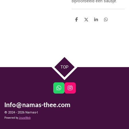
bijvoorbeeld een sausje.
D
D
S
D
e
e
h
e
l
e
a
l
e
l
r
e
n
e
n
TOP
W
I
h
n
a
s
Info@namas-thee.com
t
t
s
a
© 2024 - 2026 Namas-t
A
g
Powered by
JouwWeb
p
r
p
a